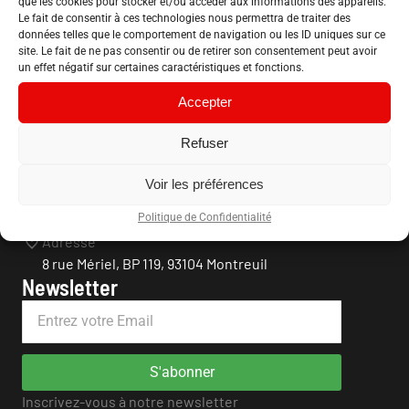
que les cookies pour stocker et/ou accéder aux informations des appareils.
Le fait de consentir à ces technologies nous permettra de traiter des
données telles que le comportement de navigation ou les ID uniques sur ce
site. Le fait de ne pas consentir ou de retirer son consentement peut avoir
un effet négatif sur certaines caractéristiques et fonctions.
Accepter
Confédération Nationale du Logement
Refuser
Association loi 1901
Infos contact
Voir les préférences
Téléphone
Politique de Confidentialité
01 48 57 04 64
Adresse
8 rue Mériel, BP 119, 93104 Montreuil
Newsletter
S'abonner
Inscrivez-vous à notre newsletter