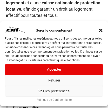
logement
et d’une
caisse nationale de protection
locative
, afin de garantir un droit au logement
effectif pour toutes et tous.
DéclarationCNLLecornu2
Télécharger
Gérer le consentement
Pour offrir les meilleures expériences, nous utilisons des technologies telles
que les cookies pour stocker et/ou accéder aux informations des appareils.
Partagez
Le fait de consentir à ces technologies nous permettra de traiter des
données telles que le comportement de navigation ou les ID uniques sur ce
site. Le fait de ne pas consentir ou de retirer son consentement peut avoir
Facebook
LinkedIn
un effet négatif sur certaines caractéristiques et fonctions.
X Twitter
WhatsApp
Accepter
l’État
Contrôle des charges : la CNL 95 obtient
Refuser
plus de 500 000 € de remboursement aux
locataires à Fosses
Voir les préférences
Politique de Confidentialité
Consommation