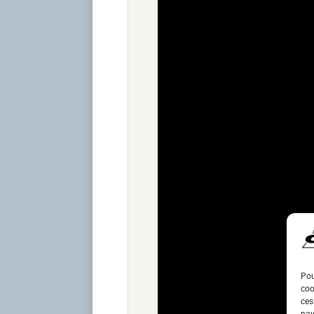
Pou
coo
ces
nav