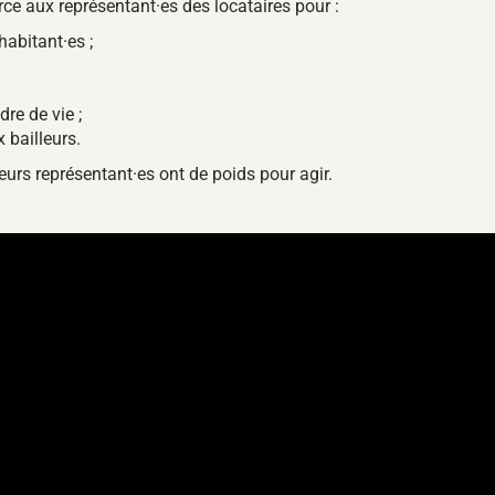
rce aux représentant·es des locataires pour :
habitant·es ;
re de vie ;
 bailleurs.
leurs représentant·es ont de poids pour agir.