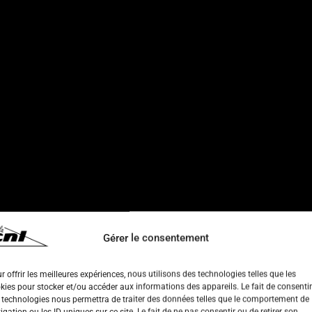
Gérer le consentement
r offrir les meilleures expériences, nous utilisons des technologies telles que les
kies pour stocker et/ou accéder aux informations des appareils. Le fait de consentir
 technologies nous permettra de traiter des données telles que le comportement de
igation ou les ID uniques sur ce site. Le fait de ne pas consentir ou de retirer son