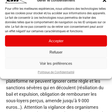
Gérer le consentement
lutter contre les sous location touristique. Pour
rappel, La sous-location d’un logement HLM via
Pour offrir les meilleures expériences, nous utilisons des technologies telles
que les cookies pour stocker et/ou accéder aux informations des appareils.
Airbnb ou une autre plateforme de location
Le fait de consentir à ces technologies nous permettra de traiter des
touristique est strictement interdite.
données telles que le comportement de navigation ou les ID uniques sur ce
site. Le fait de ne pas consentir ou de retirer son consentement peut avoir
Cette pratique, parfois présentée comme un
un effet négatif sur certaines caractéristiques et fonctions.
simple complément de revenus, constitue en
Accepter
réalité un manquement grave au contrat de
location avec des conséquences juridiques
Refuser
lourdes. La sous-location d’un logement social
sans autorisation peut entraîner la résiliation du
Voir les préférences
bail du locataire initial et du sous-locataire, ainsi
Politique de Confidentialité
qu’une amende de 9 000€. Ni le locataire, ni la
plateforme ne peuvent ignorer cette règle et les
sanctions sévères qui en découlent (résiliation du
bail et expulsion, obligation de rembourser les
sous-loyers perçus, amende jusqu’à 9 000
euros…). Attention la vigilance des organismes